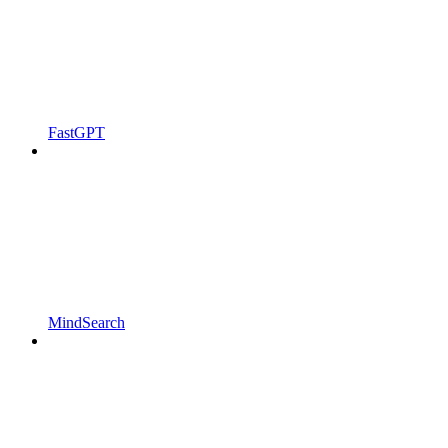
FastGPT
MindSearch