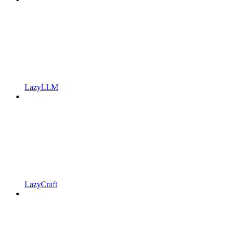
LazyLLM
LazyCraft