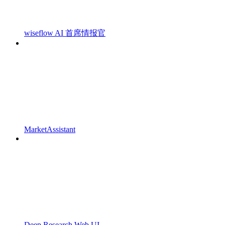
wiseflow AI 首席情报官
MarketAssistant
Deep Research Web UI