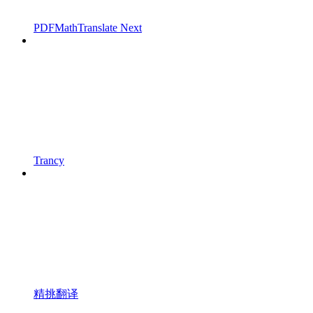
PDFMathTranslate Next
Trancy
精挑翻译