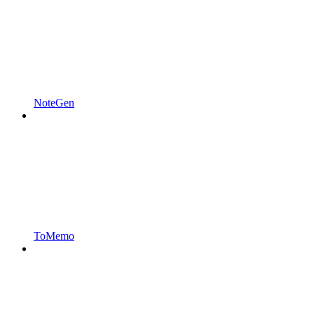
NoteGen
ToMemo