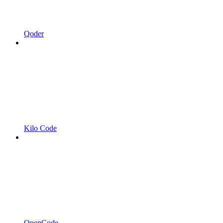
Qoder
Kilo Code
OpenCode